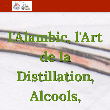
l'Alambic, l'Art
de la
Distillation,
Alcools,