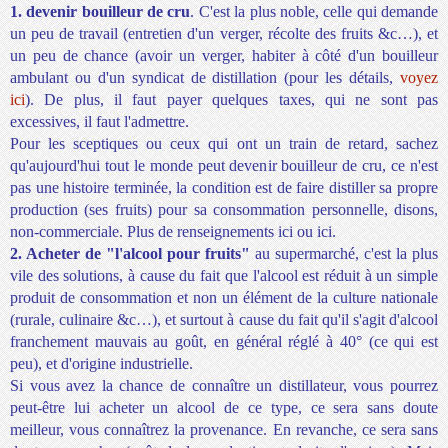
1. devenir bouilleur de cru
. C'est la plus noble, celle qui demande
un peu de travail (entretien d'un verger, récolte des fruits &c…), et
un peu de chance (avoir un verger, habiter à côté d'un bouilleur
ambulant ou d'un syndicat de distillation (pour les détails,
voyez
ici
). De plus, il faut payer quelques taxes, qui ne sont pas
excessives, il faut l'admettre.
Pour les sceptiques ou ceux qui ont un train de retard, sachez
qu'aujourd'hui tout le monde peut devenir bouilleur de cru, ce n'est
pas une histoire terminée, la condition est de faire distiller sa propre
production (ses fruits) pour sa consommation personnelle, disons,
non-commerciale. Plus de renseignements
ici
ou
ici
.
2. Acheter de "l'alcool pour fruits"
au supermarché, c'est la plus
vile des solutions, à cause du fait que l'alcool est réduit à un simple
produit de consommation et non un élément de la culture nationale
(rurale, culinaire &c…), et surtout à cause du fait qu'il s'agit d'alcool
franchement mauvais au goût, en général réglé à 40° (ce qui est
peu), et d'origine industrielle.
Si vous avez la chance de connaître un distillateur, vous pourrez
peut-être lui acheter un alcool de ce type, ce sera sans doute
meilleur, vous connaîtrez la provenance. En revanche, ce sera sans