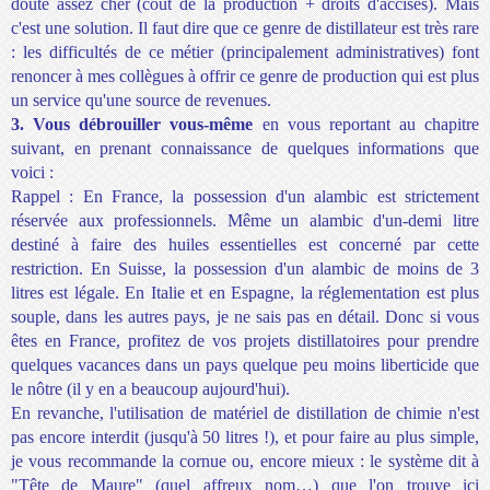
doute assez cher (coût de la production + droits d'accises). Mais
c'est une solution. Il faut dire que ce genre de distillateur est très rare
: les difficultés de ce métier (principalement
administratives
) font
renoncer à mes collègues à offrir ce genre de production qui est plus
un service qu'une source de revenues.
3. Vous débrouiller vous-même
en vous reportant au chapitre
suivant, en prenant connaissance de quelques informations que
voici :
Rappel : En France, la possession d'un alambic est strictement
réservée aux professionnels. Même un alambic d'un-demi litre
destiné à faire des huiles essentielles est concerné par cette
restriction. En Suisse, la possession d'un alambic de moins de 3
litres est légale. En Italie et en Espagne, la réglementation est plus
souple, dans les autres pays, je ne sais pas en détail. Donc si vous
êtes en France, profitez de vos projets distillatoires pour prendre
quelques vacances dans un pays quelque peu moins liberticide que
le nôtre (il y en a beaucoup aujourd'hui).
En revanche, l'utilisation de matériel de distillation de chimie n'est
pas encore interdit (jusqu'à 50 litres !), et pour faire au plus simple,
je vous recommande la cornue ou, encore mieux : le système dit à
"Tête de Maure" (quel affreux nom…) que l'on trouve
ici