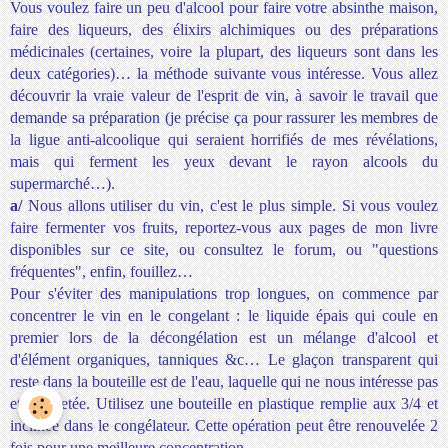
Vous voulez faire un peu d'alcool pour faire votre absinthe maison,
faire des liqueurs, des élixirs alchimiques ou des préparations
médicinales (certaines, voire la plupart, des liqueurs sont dans les
deux catégories)… la méthode suivante vous intéresse. Vous allez
découvrir la vraie valeur de l'esprit de vin, à savoir le travail que
demande sa préparation (je précise ça pour rassurer les membres de
la ligue anti-alcoolique qui seraient horrifiés de mes révélations,
mais qui ferment les yeux devant le rayon alcools du
supermarché…).
a/
Nous allons utiliser du vin, c'est le plus simple. Si vous voulez
faire fermenter vos fruits, reportez-vous aux pages de mon livre
disponibles sur ce site, ou consultez le forum, ou "questions
fréquentes", enfin, fouillez…
Pour s'éviter des manipulations trop longues, on commence par
concentrer le vin en le congelant : le liquide épais qui coule en
premier lors de la décongélation est un mélange d'alcool et
d'élément organiques, tanniques &c… Le glaçon transparent qui
reste dans la bouteille est de l'eau, laquelle qui ne nous intéresse pas
et sera jetée. Utilisez une bouteille en plastique remplie aux 3/4 et
inclinée dans le congélateur. Cette opération peut être renouvelée 2
fois pour une meilleure concentration.