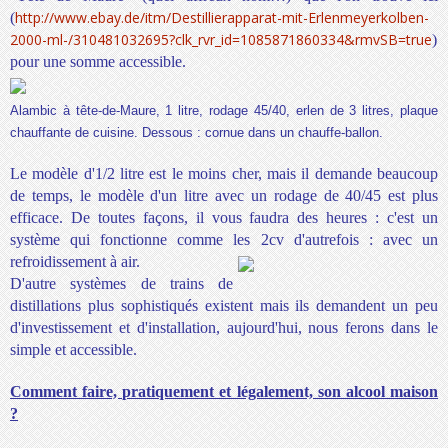
http://www.ebay.de/itm/Destillierapparat-mit-Erlenmeyerkolben-
(
2000-ml-/310481032695?clk_rvr_id=1085871860334&rmvSB=true
)
pour une somme accessible.
Alambic à tête-de-Maure, 1 litre, rodage 45/40, erlen de 3 litres, plaque
chauffante de cuisine. Dessous : cornue dans un chauffe-ballon.
Le modèle d'1/2 litre est le moins cher, mais il demande beaucoup
de temps, le modèle d'
un litre avec un rodage de 40/45
est plus
efficace. De toutes façons, il vous faudra des heures : c'est un
système qui fonctionne comme les 2cv d'autrefois : avec un
refroidissement à air.
D'autre systèmes de trains de
distillations plus sophistiqués existent mais ils demandent un peu
d'investissement et d'installation, aujourd'hui, nous ferons dans le
simple et accessible.
Comment faire, pratiquement et légalement, son alcool maison
?