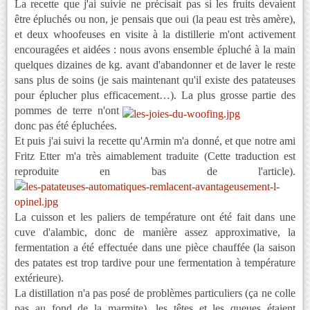
La recette que j'ai suivie ne précisait pas si les fruits devaient
être épluchés ou non, je pensais que oui (la peau est très amère),
et deux whoofeuses en visite à la distillerie m'ont activement
encouragées et aidées : nous avons ensemble épluché à la main
quelques dizaines de kg. avant d'abandonner et de laver le reste
sans plus de soins (je sais maintenant qu'il existe des patateuses
pour éplucher plus efficacement…).
La plus grosse partie des
pommes de terre n'ont
donc pas été épluchées.
Et puis j'ai suivi la recette qu'Armin m'a donné, et que notre ami
Fritz Etter m'a très aimablement traduite (Cette traduction est
reproduite en bas de l'article).
La cuisson et les paliers de température ont été fait dans une
cuve d'alambic, donc de manière assez approximative, la
fermentation a été effectuée dans une pièce chauffée (la saison
des patates est trop tardive pour une fermentation à température
extérieure).
La distillation n'a pas posé de problèmes particuliers (ça ne colle
pas au fond de la marmite), les têtes et les queues étaient