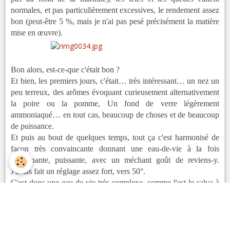
normales, et pas particulièrement excessives, le rendement assez
bon (peut-être 5 %, mais je n'ai pas pesé précisément la matière
mise en œuvre).
Bon alors, est-ce-que c'était bon ?
Et bien, les premiers jours, c'était… très intéressant… un nez un
peu terreux, des arômes évoquant curieusement alternativement
la poire ou la pomme, Un fond de verre légèrement
ammoniaqué… en tout cas, beaucoup de choses et de beaucoup
de puissance.
Et puis au bout de quelques temps, tout ça c'est harmonisé de
façon très convaincante donnant une eau-de-vie à la fois
surprenante, puissante, avec un méchant goût de reviens-y.
J'avais fait un réglage assez fort, vers 50°.
C'est donc une eau-de-vie très complexe, comme l'est le calva à
sa manière, puissante et aussi éloignée du Kirsch que la patate
l'est de la cerise. Il y a des éléments aromatiques rares et
intéressants comme par exemple ce fond d'ammoniaque qui
serait rédhibitoire à plus forte dose mais qui ici apporte une note