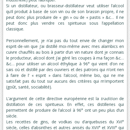
Si un distillateur, ou brasseur-distillateur veut utiliser l’alcool
qu’il produit à base de son vin ou de son brassin propre, il ne
peut donc plus produire de « gin » ou de « pastis » &c… Il ne
peut donc plus vendre ces spiritueux sous l’appellation
classique.
Personnellement, je n’ai pas du tout envie de changer mon
esprit-de-vin que j’ai distillé moi-même avec mes alambics en
cuivre chauffés au bois à partir d’un vin nature dont je connais
le producteur, alcool dont j’ai géré les coupes à ma façon &c…
&c… pour utiliser un alcool éthylique à 96° qui vient d’on ne
sais où et distillé par des ouvriers et des patrons qui n’ont rien
à faire de l’ « esprit » dans l’alcool, même bio, qui ne me
satisfait pas du tout sur aucuns des critères qui m'importent
(goût, santé, sociabilité).
L’argument de cette directive européenne est la
tradition
de
distillation de ces spiritueux. En effet, ces distilleries qui
permettent de produire de l’alcool à 96° ont un peu plus d’un
siècle.
Les recettes de gins, de vodkas ou d’arquebuses du XVI°
siècle, celles d’absinthes et autres anisés du XVII° et XVIII° qui