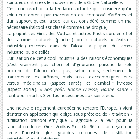
spiritueux ont crées le mouvement de « Gnôle Naturelle ».
C’est une réaction à la tendance actuelle qui considère qu’un
spiritueux obtenu par macération est composé d’
arômes
et
d’un
support
qu’est l’alcool qui est considéré comme un mal
nécessaire (l’alcool est classé comme une drogue).
La plupart des Gins, des Vodkas et autres Pastis sont en effet
des arômes naturels (plantes) ou « naturels » (extraits
industriel) macérés dans de l’alcool la plupart du temps
industriel puis distillés.
L’utilisation de cet alcool industriel a des raisons économiques
(c’est vraiment pas cher) et d’ignorance puisque le rôle
profond de l’alcool n’est pas, selon nous, seulement de
transmettre les arômes, mais aussi d’accompagner leurs
vertus médicinales (aspect santé), et d’embellir l’ivresse
(aspect social). «
Bon goût, Bonne ivresse, Bonne santé
»
sont pour moi les 3 vertus nécessaires aux spiritueux.
Une nouvelle règlement européenne (encore l’Europe…) vient
d’entrer en application qui oblige sous prétexte de « tradition »
l’utilisation d’alcool éthylique « agricole » à 96° pour la
fabrication de ces Gins, Vodkas &c… Or, 96° est un degré que
seule l’industrie (les grandes colonnes de distillation
industrielle) peut fabriquer.