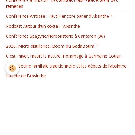
Conférence à Bruson : Les alcools d'autrefois étaient des
remèdes
Conférence Arrosée : Faut-il encore parler d'Absinthe ?
Podcast Autour d'un coktail : Absinthe
Conférence Spagyrie/Herboristerie à Cantaron (06)
2026, Micro-distilleries, Boom ou BadaBoum ?
C'est l'hiver, meurt la nature. Hommage à Germaine Cousin
La médecine familiale traditionnelle et les débuts de l’absinthe
La fête de l'Absinthe
Agenda
Distillation Spiritueux
Musique !
Spagyrie, distillation plantes et Herboristerie