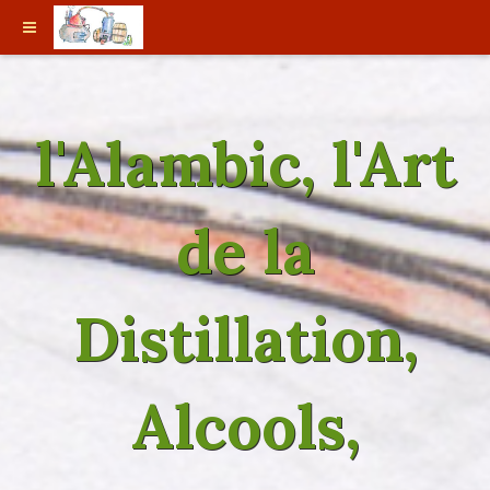
l'Alambic, l'Art
de la
Distillation,
Alcools,