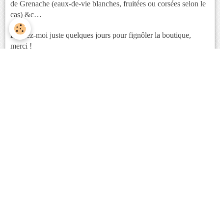
de Grenache (eaux-de-vie blanches, fruitées ou corsées selon le
cas) &c…
Laissez-moi juste quelques jours pour fignôler la boutique,
merci !
Lire la suite
Sommaire
EDELWEISS DISTILLERIE
ACHETER LE LIVRE
À propos de l'auteur
Lire des extraits de L'ALAMBIC (1° édition)