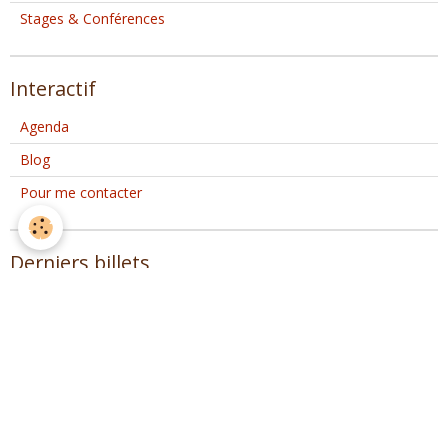
Stages & Conférences
Interactif
Agenda
Blog
Pour me contacter
Derniers billets
Conférence à Bruson : Les alcools d'autrefois étaient des
remèdes
Conférence Arrosée : Faut-il encore parler d'Absinthe ?
Podcast Autour d'un coktail : Absinthe
Conférence Spagyrie/Herboristerie à Cantaron (06)