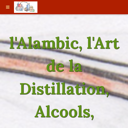
l'Alambic, l'Art
de la
Distillation,
Alcools,