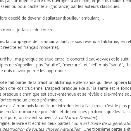
uis j'ai commencé à lire des ouvrages d'alchimie, et je suis rapidem
essein ou pour cacher leur ignorance) par les auteurs classiques…
 alors décidé de devenir distillateur (bouilleur ambulant)…
u moins, je faisais du concret.
uis, la compagnie de l'alambic aidant, je suis revenu à l'alchimie, en 
ait réédité en français moderne).
urd'hui, ma pratique se situe entre le concret (l'eau-de-vie) et le subti
cipes ne s'appellent pas "soufre", "mercure", et "sel" mais "santé", "bien
je dois d'avoir pu me les approprier.
exte fait partie de la tradition alchimique allemande qui développera 
ition dite Rosicrucienne. L'aspect pratique axé sur la santé est le fon
e pratique alchimique est sous-entendue et se révèle d'elle-même sou
iori
comme un credo préliminaire.
ivre est à mon avis la meilleure introduction à l'alchimie, c'est le plus 
e en clair nombre de procédés et de principes profonds que les clas
imie pure, on revient souvent à
La Nature Dévoilée
).
rigine, le livre est écrit en deux parties "
où il est traité de la générat
a destruction de toutes choses naturelles
". Une troisième partie a ét