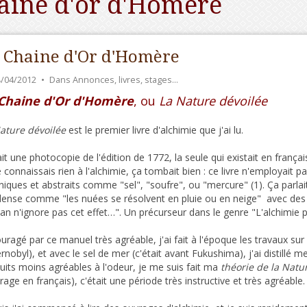
aine d'or d'Homère
 Chaine d'Or d'Homère
4/04/2012
Dans
Annonces, livres, stages…
Chaine d'Or d'Homère
, ou
La Nature dévoilée
ature dévoilée
est le premier livre d'alchimie que j'ai lu.
ait une photocopie de l'édition de 1772, la seule qui existait en françai
e connaissais rien à l'alchimie, ça tombait bien : ce livre n'employait 
niques et abstraits comme "sel", "soufre", ou "mercure" (1). Ça parlai
ense comme "les nuées se résolvent en pluie ou en neige" avec d
an n'ignore pas cet effet…". Un précurseur dans le genre "L'alchimie 
uragé par ce manuel très agréable, j'ai fait à l'époque les travaux sur l
rnobyl), et avec le sel de mer (c'était avant Fukushima), j'ai distillé me
uits moins agréables à l'odeur, je me suis fait ma
théorie de la Natu
vrage en français), c'était une période très instructive et très agréable.