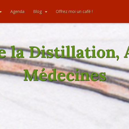
Agenda
Blog
Offrez moi un café !
de la Distillation,
Médecines