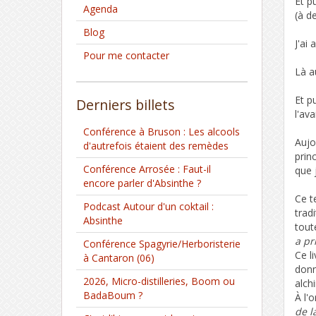
Et p
Agenda
(à d
Blog
J'ai
Pour me contacter
Là a
Et p
Derniers billets
l'av
Conférence à Bruson : Les alcools
Aujo
d'autrefois étaient des remèdes
prin
Conférence Arrosée : Faut-il
que 
encore parler d'Absinthe ?
Ce t
Podcast Autour d'un coktail :
trad
Absinthe
tout
a pr
Conférence Spagyrie/Herboristerie
Ce l
à Cantaron (06)
donn
2026, Micro-distilleries, Boom ou
alch
BadaBoum ?
À l'o
de l