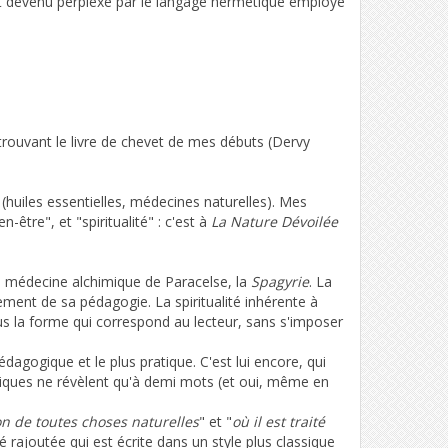
ent devenu perplexe par le langage hermétique employé
retrouvant le livre de chevet de mes débuts (Dervy
l (huiles essentielles, médecines naturelles). Mes
-être", et "spiritualité" : c'est à
La Nature Dévoilée
la médecine alchimique de Paracelse, la
Spagyrie
. La
dement de sa pédagogie. La spiritualité inhérente à
s la forme qui correspond au lecteur, sans s'imposer
pédagogique et le plus pratique. C'est lui encore, qui
siques ne révèlent qu'à demi mots (et oui, même en
ion de toutes choses naturelles
" et "
où il est traité
é rajoutée qui est écrite dans un style plus classique