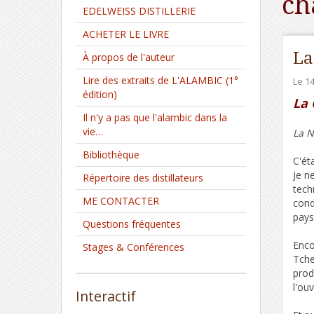
ch
EDELWEISS DISTILLERIE
ACHETER LE LIVRE
La
À propos de l'auteur
Lire des extraits de L'ALAMBIC (1°
Le 1
édition)
La 
Il n'y a pas que l'alambic dans la
vie…
La N
Bibliothèque
C'ét
Je n
Répertoire des distillateurs
tech
ME CONTACTER
cond
pays
Questions fréquentes
Enco
Stages & Conférences
Tche
prod
l'ou
Interactif