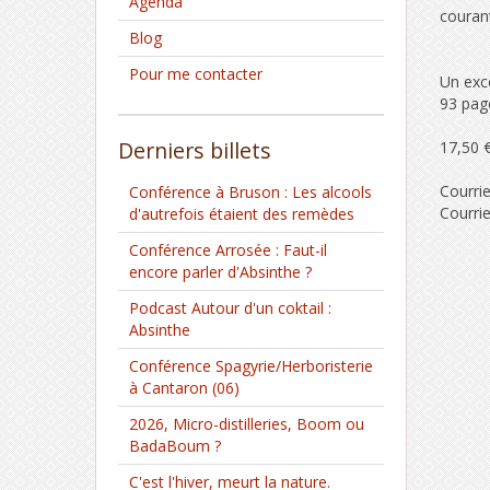
Agenda
couran
Blog
Pour me contacter
Un exce
93 pag
Derniers billets
17,50 
Courri
Conférence à Bruson : Les alcools
Courri
d'autrefois étaient des remèdes
Conférence Arrosée : Faut-il
encore parler d'Absinthe ?
Podcast Autour d'un coktail :
Absinthe
Conférence Spagyrie/Herboristerie
à Cantaron (06)
2026, Micro-distilleries, Boom ou
BadaBoum ?
C'est l'hiver, meurt la nature.