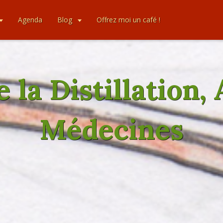
Agenda
Blog
Offrez moi un café !
de la Distillation,
Médecines