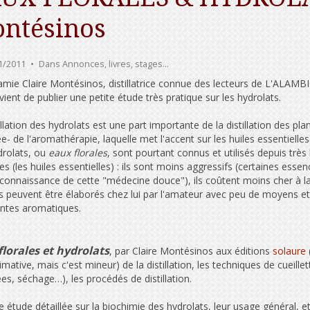
ntésinos
1/2011
Dans
Annonces, livres, stages…
mie Claire Montésinos, distillatrice connue des lecteurs de L'ALAMBI
vient de publier une petite étude très pratique sur les hydrolats.
illation des hydrolats est une part importante de la distillation des p
iée- de l'aromathérapie, laquelle met l'accent sur les huiles essentiel
drolats, ou
eaux florales
, sont pourtant connus et utilisés depuis trè
s (les huiles essentielles) : ils sont moins aggressifs (certaines e
onnaissance de cette "médecine douce"), ils coûtent moins cher à la f
ls peuvent être élaborés chez lui par l'amateur avec peu de moyens et c
antes aromatiques.
florales et hydrolats
, par Claire Montésinos aux éditions
solaure
mative, mais c'est mineur) de la distillation, les techniques de cueillet
éees, séchage…), les procédés de distillation.
e étude détaillée sur la biochimie des hydrolats, leur usage général, et