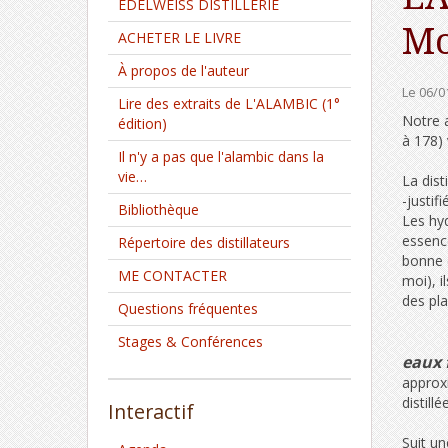
EDELWEISS DISTILLERIE
Mo
ACHETER LE LIVRE
À propos de l'auteur
Le 06/0
Lire des extraits de L'ALAMBIC (1°
Notre a
édition)
à 178) 
Il n'y a pas que l'alambic dans la
vie…
La dist
-justif
Bibliothèque
Les hy
essence
Répertoire des distillateurs
bonne c
ME CONTACTER
moi), i
des pl
Questions fréquentes
Stages & Conférences
eaux 
approxi
distill
Interactif
Suit un