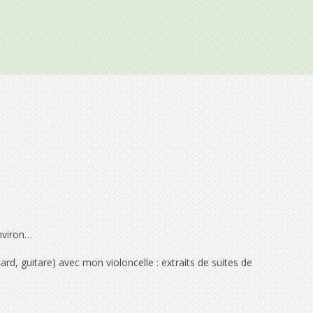
environ…
hard, guitare) avec mon violoncelle : extraits de suites de