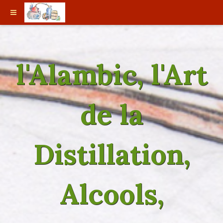
l'Alambic, l'Art
de la
Distillation,
Alcools,