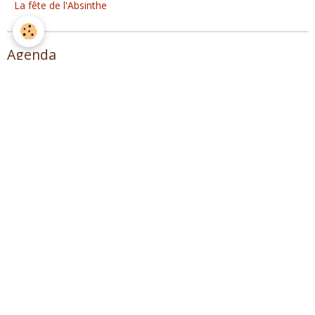
La fête de l'Absinthe
Agenda
Distillation Spiritueux
Musique !
Spagyrie, distillation plantes et Herboristerie
Lire des extraits de L'ALAMBIC (1° édition)
Sommaire
Introduction
Préhistoire dela distillation
Distillation dans l’antiquité
L’alambic au Moyen-âge