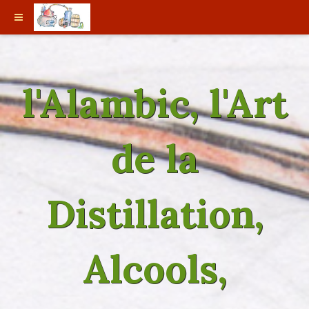
l'Alambic, l'Art
de la
Distillation,
Alcools,