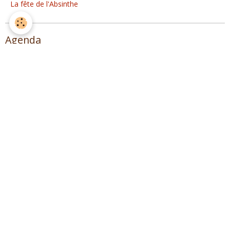
La fête de l'Absinthe
Agenda
Distillation Spiritueux
Musique !
Spagyrie, distillation plantes et Herboristerie
Lire des extraits de L'ALAMBIC (1° édition)
Sommaire
Introduction
Préhistoire dela distillation
Distillation dans l’antiquité
L’alambic au Moyen-âge