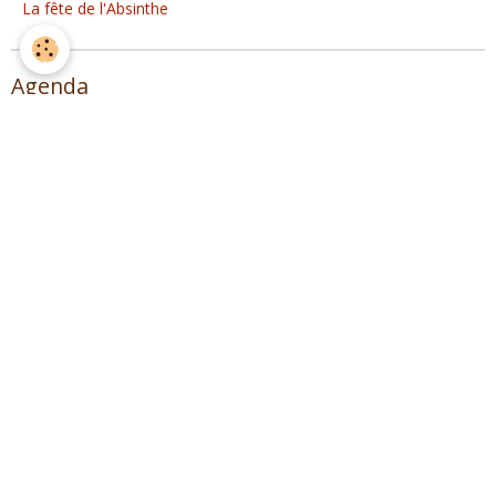
La fête de l'Absinthe
Agenda
Distillation Spiritueux
Musique !
Spagyrie, distillation plantes et Herboristerie
Lire des extraits de L'ALAMBIC (1° édition)
Sommaire
Introduction
Préhistoire dela distillation
Distillation dans l’antiquité
L’alambic au Moyen-âge