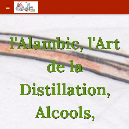
l'Alambic, l'Art
de la
Distillation,
Alcools,