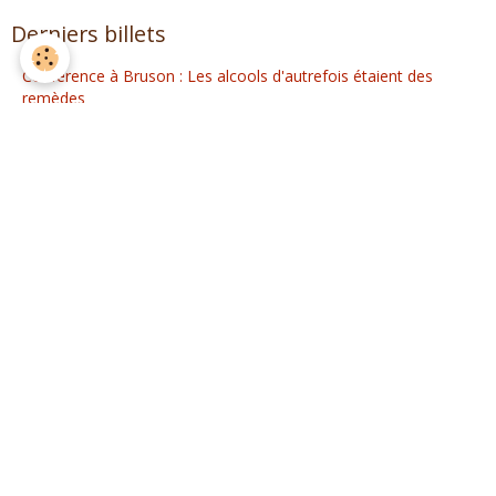
Derniers billets
Conférence à Bruson : Les alcools d'autrefois étaient des
remèdes
Conférence Arrosée : Faut-il encore parler d'Absinthe ?
Podcast Autour d'un coktail : Absinthe
Conférence Spagyrie/Herboristerie à Cantaron (06)
2026, Micro-distilleries, Boom ou BadaBoum ?
C'est l'hiver, meurt la nature. Hommage à Germaine Cousin
La médecine familiale traditionnelle et les débuts de l’absinthe
La fête de l'Absinthe
Agenda
Distillation Spiritueux