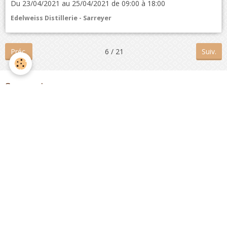
Du 23/04/2021
au 25/04/2021
de 09:00
à 18:00
Edelweiss Distillerie - Sarreyer
Préc.
6 / 21
Suiv.
Sommaire
EDELWEISS DISTILLERIE
ACHETER LE LIVRE
À propos de l'auteur
Lire des extraits de L'ALAMBIC (1° édition)
Il n'y a pas que l'alambic dans la vie…
Bibliothèque
Répertoire des distillateurs
ME CONTACTER