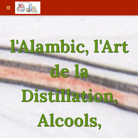
l'Alambic, l'Art
de la
Distillation,
Alcools,