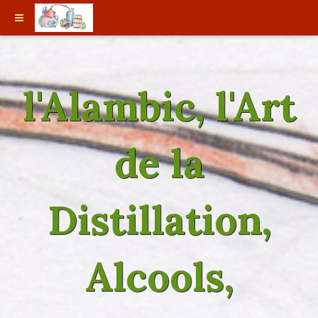
l'Alambic, l'Art
de la
Distillation,
Alcools,