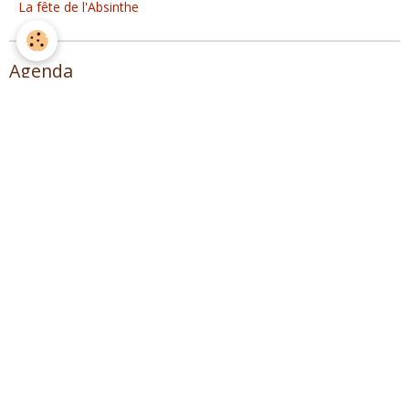
La fête de l'Absinthe
Agenda
Distillation Spiritueux
Musique !
Spagyrie, distillation plantes et Herboristerie
Lire des extraits de L'ALAMBIC (1° édition)
Sommaire
Introduction
Préhistoire dela distillation
Distillation dans l’antiquité
L’alambic au Moyen-âge